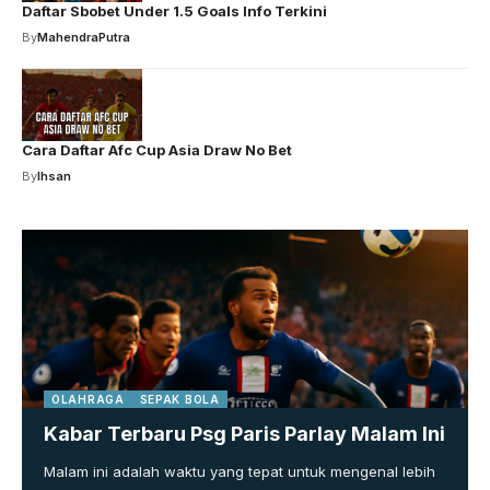
Daftar Sbobet Under 1.5 Goals Info Terkini
By
MahendraPutra
Cara Daftar Afc Cup Asia Draw No Bet
By
Ihsan
OLAHRAGA
SEPAK BOLA
Kabar Terbaru Psg Paris Parlay Malam Ini
Malam ini adalah waktu yang tepat untuk mengenal lebih