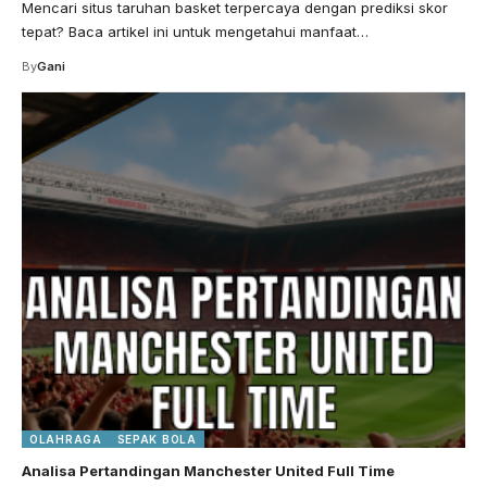
Mencari situs taruhan basket terpercaya dengan prediksi skor
tepat? Baca artikel ini untuk mengetahui manfaat…
By
Gani
OLAHRAGA
SEPAK BOLA
Analisa Pertandingan Manchester United Full Time