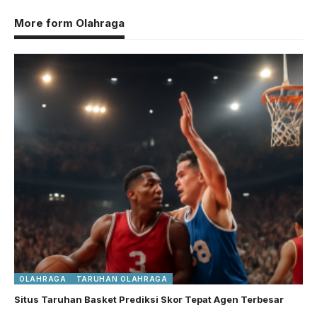
More form Olahraga
OLAHRAGA
TARUHAN OLAHRAGA
Situs Taruhan Basket Prediksi Skor Tepat Agen Terbesar