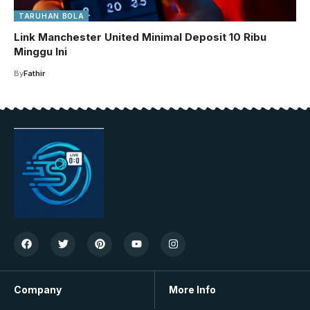
TARUHAN BOLA
Link Manchester United Minimal Deposit 10 Ribu
Minggu Ini
By
Fathir
Company
More Info