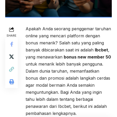
Apakah Anda seorang penggemar taruhan
online yang mencari platform dengan
SHARE
bonus menarik? Salah satu yang paling
banyak dibicarakan saat ini adalah
Ibcbet
,
yang menawarkan
bonus
new member 50
untuk menarik lebih banyak pengguna.
Dalam dunia taruhan, memanfaatkan
bonus dan promosi adalah langkah cerdas
agar modal bermain Anda semakin
menguntungkan. Bagi Anda yang ingin
tahu lebih dalam tentang berbagai
penawaran dari Ibcbet, berikut ini adalah
pembahasan lengkapnya.