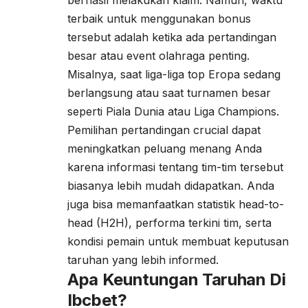
berhasil melakukan klaim. Namun, waktu
terbaik untuk menggunakan bonus
tersebut adalah ketika ada pertandingan
besar atau event olahraga penting.
Misalnya, saat liga-liga top Eropa sedang
berlangsung atau saat turnamen besar
seperti Piala Dunia atau Liga Champions.
Pemilihan pertandingan crucial dapat
meningkatkan peluang menang Anda
karena informasi tentang tim-tim tersebut
biasanya lebih mudah didapatkan. Anda
juga bisa memanfaatkan statistik head-to-
head (H2H), performa terkini tim, serta
kondisi pemain untuk membuat keputusan
taruhan yang lebih informed.
Apa Keuntungan Taruhan Di
Ibcbet?