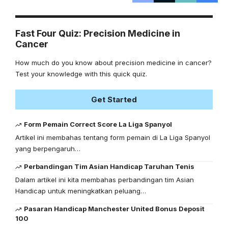
Fast Four Quiz: Precision Medicine in
Cancer
How much do you know about precision medicine in cancer?
Test your knowledge with this quick quiz.
Get Started
Form Pemain Correct Score La Liga Spanyol
Artikel ini membahas tentang form pemain di La Liga Spanyol
yang berpengaruh…
Perbandingan Tim Asian Handicap Taruhan Tenis
Dalam artikel ini kita membahas perbandingan tim Asian
Handicap untuk meningkatkan peluang…
Pasaran Handicap Manchester United Bonus Deposit
100