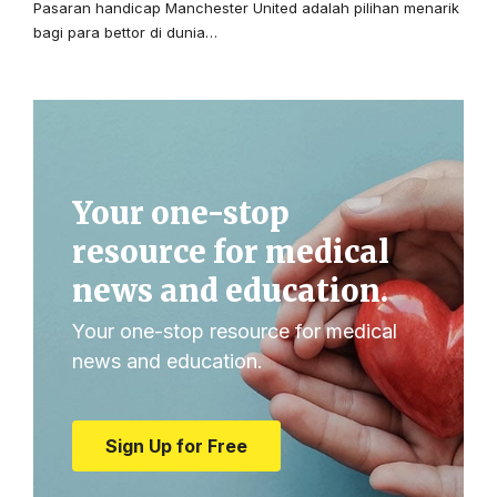
Pasaran handicap Manchester United adalah pilihan menarik
bagi para bettor di dunia…
Your one-stop
resource for medical
news and education.
Your one-stop resource for medical
news and education.
Sign Up for Free