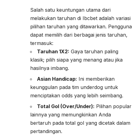
Salah satu keuntungan utama dari
melakukan taruhan di Ibcbet adalah variasi
pilihan taruhan yang ditawarkan. Pengguna
dapat memilih dari berbagai jenis taruhan,
termasuk:
Taruhan 1X2:
Gaya taruhan paling
klasik; pilih siapa yang menang atau jika
hasilnya imbang.
Asian Handicap:
Ini memberikan
keunggulan pada tim underdog untuk
menciptakan odds yang lebih seimbang.
Total Gol (Over/Under):
Pilihan popular
lainnya yang memungkinkan Anda
bertaruh pada total gol yang dicetak dalam
pertandingan.