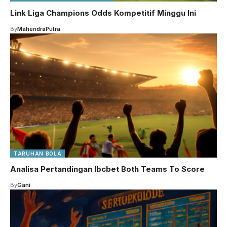
Link Liga Champions Odds Kompetitif Minggu Ini
By
MahendraPutra
TARUHAN BOLA
Analisa Pertandingan Ibcbet Both Teams To Score
By
Gani