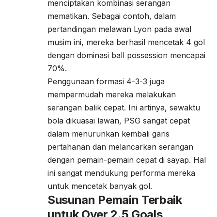
menciptakan kombinasi serangan
mematikan. Sebagai contoh, dalam
pertandingan melawan Lyon pada awal
musim ini, mereka berhasil mencetak 4 gol
dengan dominasi ball possession mencapai
70%.
Penggunaan formasi 4-3-3 juga
mempermudah mereka melakukan
serangan balik cepat. Ini artinya, sewaktu
bola dikuasai lawan, PSG sangat cepat
dalam menurunkan kembali garis
pertahanan dan melancarkan serangan
dengan pemain-pemain cepat di sayap. Hal
ini sangat mendukung performa mereka
untuk mencetak banyak gol.
Susunan Pemain Terbaik
untuk Over 2.5 Goals