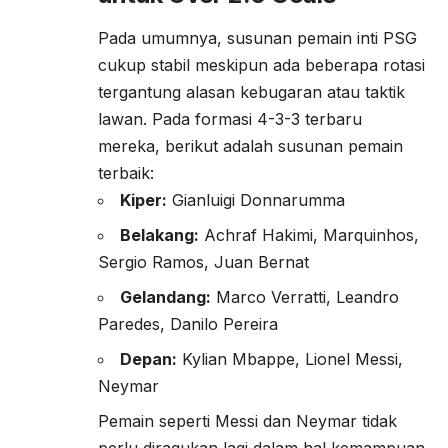
Pada umumnya, susunan pemain inti PSG
cukup stabil meskipun ada beberapa rotasi
tergantung alasan kebugaran atau taktik
lawan. Pada formasi 4-3-3 terbaru
mereka, berikut adalah susunan pemain
terbaik:
Kiper:
Gianluigi Donnarumma
Belakang:
Achraf Hakimi, Marquinhos,
Sergio Ramos, Juan Bernat
Gelandang:
Marco Verratti, Leandro
Paredes, Danilo Pereira
Depan:
Kylian Mbappe, Lionel Messi,
Neymar
Pemain seperti Messi dan Neymar tidak
perlu diragukan lagi dalam hal kemampuan