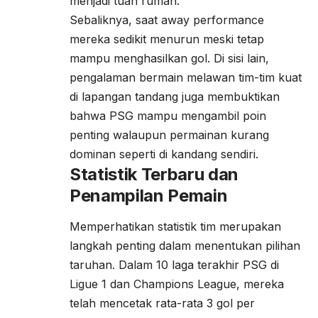
menjadi tuan rumah.
Sebaliknya, saat away performance
mereka sedikit menurun meski tetap
mampu menghasilkan gol. Di sisi lain,
pengalaman bermain melawan tim-tim kuat
di lapangan tandang juga membuktikan
bahwa PSG mampu mengambil poin
penting walaupun permainan kurang
dominan seperti di kandang sendiri.
Statistik Terbaru dan
Penampilan Pemain
Memperhatikan statistik tim merupakan
langkah penting dalam menentukan pilihan
taruhan. Dalam 10 laga terakhir PSG di
Ligue 1 dan Champions League, mereka
telah mencetak rata-rata 3 gol per