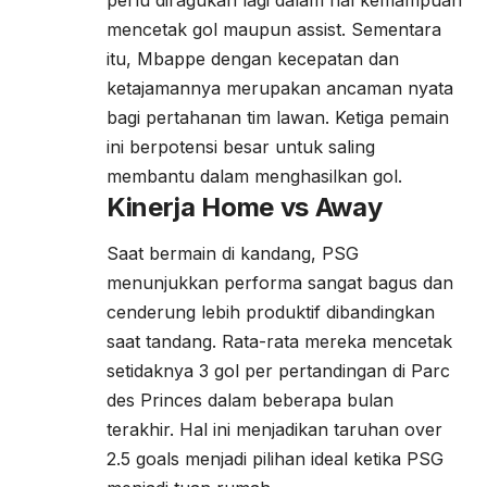
mencetak gol maupun assist. Sementara
itu, Mbappe dengan kecepatan dan
ketajamannya merupakan ancaman nyata
bagi pertahanan tim lawan. Ketiga pemain
ini berpotensi besar untuk saling
membantu dalam menghasilkan gol.
Kinerja Home vs Away
Saat bermain di kandang, PSG
menunjukkan performa sangat bagus dan
cenderung lebih produktif dibandingkan
saat tandang. Rata-rata mereka mencetak
setidaknya 3 gol per pertandingan di Parc
des Princes dalam beberapa bulan
terakhir. Hal ini menjadikan taruhan over
2.5 goals menjadi pilihan ideal ketika PSG