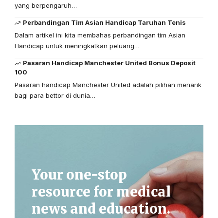
yang berpengaruh…
Perbandingan Tim Asian Handicap Taruhan Tenis
Dalam artikel ini kita membahas perbandingan tim Asian
Handicap untuk meningkatkan peluang…
Pasaran Handicap Manchester United Bonus Deposit
100
Pasaran handicap Manchester United adalah pilihan menarik
bagi para bettor di dunia…
Your one-stop
resource for medical
news and education.