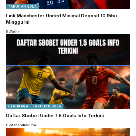
TARUHAN BOLA
Link Manchester United Minimal Deposit 10 Ribu
Minggu Ini
By
Fathir
OLAHRAGA
TARUHAN BOLA
Daftar Sbobet Under 1.5 Goals Info Terkini
By
MahendraPutra