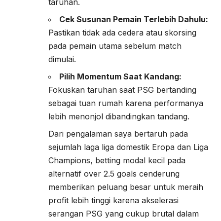
taruhan.
Cek Susunan Pemain Terlebih Dahulu:
Pastikan tidak ada cedera atau skorsing
pada pemain utama sebelum match
dimulai.
Pilih Momentum Saat Kandang:
Fokuskan taruhan saat PSG bertanding
sebagai tuan rumah karena performanya
lebih menonjol dibandingkan tandang.
Dari pengalaman saya bertaruh pada
sejumlah laga liga domestik Eropa dan Liga
Champions, betting modal kecil pada
alternatif over 2.5 goals cenderung
memberikan peluang besar untuk meraih
profit lebih tinggi karena akselerasi
serangan PSG yang cukup brutal dalam