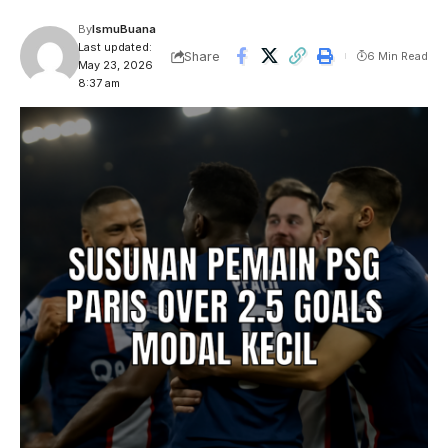
By
IsmuBuana
Last updated:
Share
6 Min Read
May 23, 2026
8:37 am