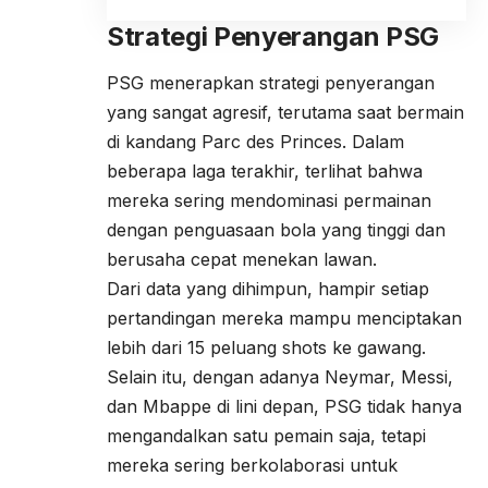
Strategi Penyerangan PSG
PSG menerapkan strategi penyerangan
yang sangat agresif, terutama saat bermain
di kandang Parc des Princes. Dalam
beberapa laga terakhir, terlihat bahwa
mereka sering mendominasi permainan
dengan penguasaan bola yang tinggi dan
berusaha cepat menekan lawan.
Dari data yang dihimpun, hampir setiap
pertandingan mereka mampu menciptakan
lebih dari 15 peluang shots ke gawang.
Selain itu, dengan adanya Neymar, Messi,
dan Mbappe di lini depan, PSG tidak hanya
mengandalkan satu pemain saja, tetapi
mereka sering berkolaborasi untuk