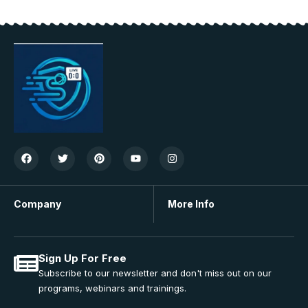
Company
More Info
Sign Up For Free
Subscribe to our newsletter and don't miss out on our
programs, webinars and trainings.