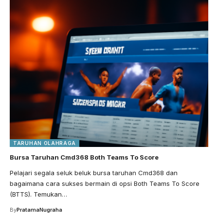
TARUHAN OLAHRAGA
Bursa Taruhan Cmd368 Both Teams To Score
Pelajari segala seluk beluk bursa taruhan Cmd368 dan
bagaimana cara sukses bermain di opsi Both Teams To Score
(BTTS). Temukan…
By
PratamaNugraha