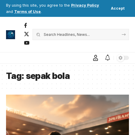
By using this site, you agree to the
Privacy Policy
Accept
and
Terms of Use
.
Tag:
sepak bola