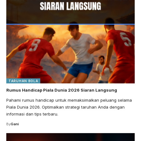
TARUHAN BOLA
Rumus Handicap Piala Dunia 2026 Siaran Langsung
Pahami rumus handicap untuk memaksimalkan peluang selama
Piala Dunia 2026. Optimalkan strategi taruhan Anda dengan
informasi dan tips terbaru.
By
Gani